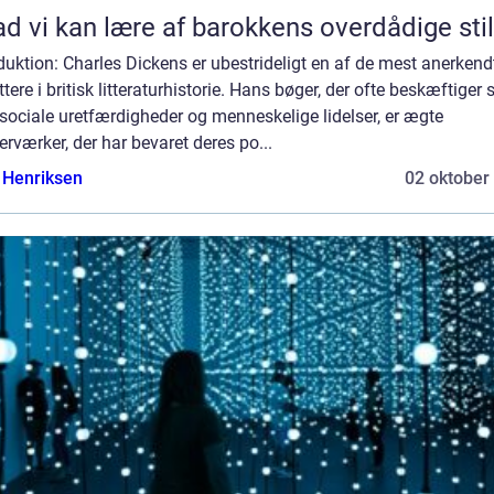
d vi kan lære af barokkens overdådige stil
duktion: Charles Dickens er ubestrideligt en af de mest anerkend
ttere i britisk litteraturhistorie. Hans bøger, der ofte beskæftiger 
ociale uretfærdigheder og menneskelige lidelser, er ægte
rværker, der har bevaret deres po...
 Henriksen
02 oktober