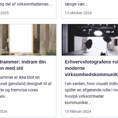
tig del af virksomhedernes...
længe vær...
 2025
13 oktober 2024
edrammer: Indram din
Erhvervsfotografens rol
n med stil
moderne
virksomhedskommunik
rammer er ikke blot en
onel genstand designet til at
I en verden, hvor visuelt indh
te og fremvise vores
spiller en afgørende rolle i 
re...
hvorpå virksomheder
kommuniker...
 2024
13 februar 2024