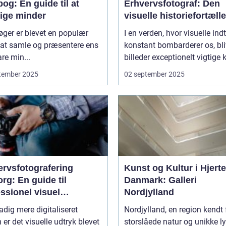
og: En guide til at
Erhvervsfotograf: Den
vige minder
visuelle historiefortælle
ger er blevet en populær
I en verden, hvor visuelle ind
at samle og præsentere ens
konstant bombarderer os, bli
re min...
billeder exceptionelt vigtige 
tember 2025
02 september 2025
ervsfotografering
Kunst og Kultur i Hjerte
rg: En guide til
Danmark: Galleri
ssionel visuel
Nordjylland
unikation
tadig mere digitaliseret
Nordjylland, en region kendt 
 er det visuelle udtryk blevet
storslåede natur og unikke ly