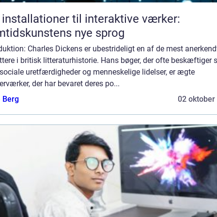
 installationer til interaktive værker:
tidskunstens nye sprog
duktion: Charles Dickens er ubestrideligt en af de mest anerkend
ttere i britisk litteraturhistorie. Hans bøger, der ofte beskæftiger 
ociale uretfærdigheder og menneskelige lidelser, er ægte
rværker, der har bevaret deres po...
e Berg
02 oktober