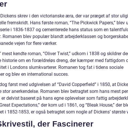
er
Dickens skrev i den victorianske æra, der var præget af stor uli
elle fremskridt. Hans første roman, “The Pickwick Papers,” blev 
serie i 1836-1837 og cementerede hans status som en talentful
er. Romanen blev populær blandt arbejderklassen og borgerskabe
banede vejen for flere værker.
’ mest kendte roman, “Oliver Twist,” udkom i 1838 og skildrer de
e historie om en forældreløs dreng, der kæmper med fattigdom 
itet i Londons slumkvarterer. Romanen tog fat i tidens sociale
er og blev en international succes.
 dog først med udgivelsen af “David Copperfield” i 1850, at Dick
 stor anerkendelse. Romanen blev betragtet som hans mest per
 er delvist baseret på hans egne oplevelser som fattig arbejderk
Great Expectations,” der kom ud i 1861, og “Bleak House,” der bl
et i 1852-1853, er også betragtet som nogle af Dickens’ største 
krivestil, der Fascinerer