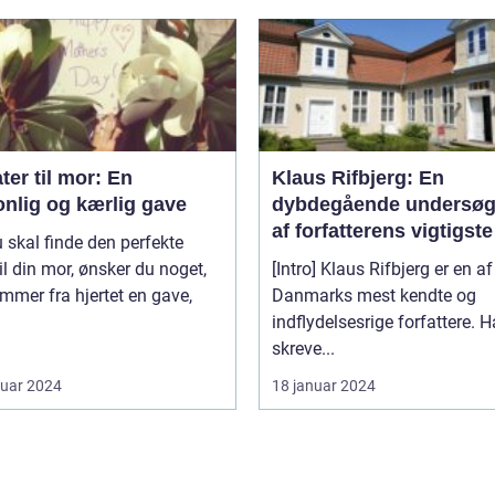
ter til mor: En
Klaus Rifbjerg: En
onlig og kærlig gave
dybdegående undersøg
af forfatterens vigtigste
 skal finde den perfekte
bøger
il din mor, ønsker du noget,
[Intro] Klaus Rifbjerg er en af
mmer fra hjertet en gave,
Danmarks mest kendte og
indflydelsesrige forfattere. 
skreve...
ruar 2024
18 januar 2024