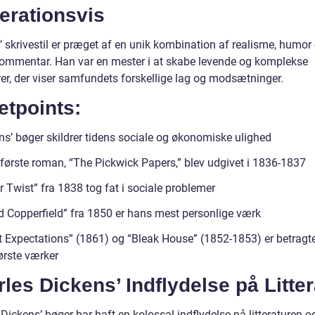
erationsvis
’ skrivestil er præget af en unik kombination af realisme, humor
kommentar. Han var en mester i at skabe levende og komplekse
rer, der viser samfundets forskellige lag og modsætninger.
etpoints:
ns’ bøger skildrer tidens sociale og økonomiske ulighed
første roman, “The Pickwick Papers,” blev udgivet i 1836-1837
r Twist” fra 1838 tog fat i sociale problemer
d Copperfield” fra 1850 er hans mest personlige værk
t Expectations” (1861) og “Bleak House” (1852-1853) er betragt
ørste værker
les Dickens’ Indflydelse på Litter
Dickens’ bøger har haft en kolossal indflydelse på litteraturen o