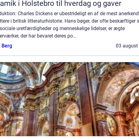
amik i Holstebro til hverdag og gaver
duktion: Charles Dickens er ubestrideligt en af de mest anerkend
ttere i britisk litteraturhistorie. Hans bøger, der ofte beskæftiger 
ociale uretfærdigheder og menneskelige lidelser, er ægte
rværker, der har bevaret deres po...
e Berg
03 august