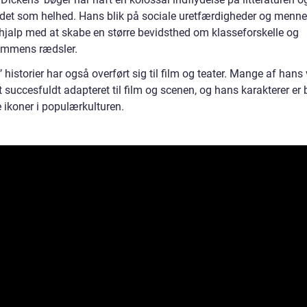
et som helhed. Hans blik på sociale uretfærdigheder og menne
r hjalp med at skabe en større bevidsthed om klasseforskelle og
ommens rædsler.
 historier har også overført sig til film og teater. Mange af hans
t succesfuldt adapteret til film og scenen, og hans karakterer er 
 ikoner i populærkulturen.