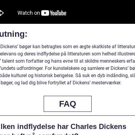
utning:
Dickens’ bøger kan betragtes som en ægte skatkiste af litteratur
relevans og deres indflydelse på litteraturen som helhed illustrer
 talent som forfatter og hans evne til at skildre menneskers erfa
undets udfordringer. For kunstelskere og samlere er Dickens’ bø
l både kulturel og historisk berigelse. Så suk en dyb indånding, sl
bøger, og lad dig blive fortryllet af Dickens’ mesterværker.
FAQ
lken indflydelse har Charles Dickens