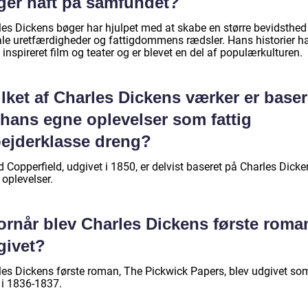
ger haft på samfundet?
les Dickens bøger har hjulpet med at skabe en større bevidsthe
ale uretfærdigheder og fattigdommens rædsler. Hans historier h
inspireret film og teater og er blevet en del af populærkulturen.
lket af Charles Dickens værker er baser
 hans egne oplevelser som fattig
bejderklasse dreng?
 Copperfield, udgivet i 1850, er delvist baseret på Charles Dick
oplevelser.
ornår blev Charles Dickens første roma
givet?
les Dickens første roman, The Pickwick Papers, blev udgivet so
 i 1836-1837.