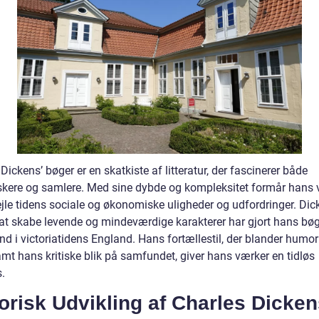
Dickens’ bøger er en skatkiste af litteratur, der fascinerer både
skere og samlere. Med sine dybde og kompleksitet formår hans 
ejle tidens sociale og økonomiske uligheder og udfordringer. Dic
 at skabe levende og mindeværdige karakterer har gjort hans bøge
nd i victoriatidens England. Hans fortællestil, der blander humo
amt hans kritiske blik på samfundet, giver hans værker en tidløs
.
orisk Udvikling af Charles Dicken