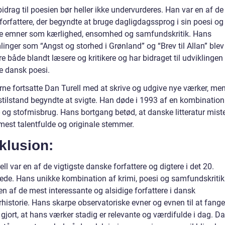
bidrag til poesien bør heller ikke undervurderes. Han var en af de
forfattere, der begyndte at bruge dagligdagssprog i sin poesi og
e emner som kærlighed, ensomhed og samfundskritik. Hans
inger som “Angst og storhed i Grønland” og “Brev til Allan” blev
 både blandt læsere og kritikere og har bidraget til udviklingen
 dansk poesi.
erne fortsatte Dan Turell med at skrive og udgive nye værker, me
stilstand begyndte at svigte. Han døde i 1993 af en kombination
- og stofmisbrug. Hans bortgang betød, at danske litteratur mist
 mest talentfulde og originale stemmer.
klusion:
ll var en af de vigtigste danske forfattere og digtere i det 20.
ede. Hans unikke kombination af krimi, poesi og samfundskritik
en af de mest interessante og alsidige forfattere i dansk
urhistorie. Hans skarpe observatoriske evner og evnen til at fange
gjort, at hans værker stadig er relevante og værdifulde i dag. Da