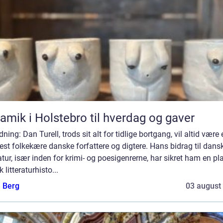
amik i Holstebro til hverdag og gaver
dning: Dan Turell, trods sit alt for tidlige bortgang, vil altid være 
st folkekære danske forfattere og digtere. Hans bidrag til dans
ratur, især inden for krimi- og poesigenrerne, har sikret ham en pl
 litteraturhisto...
e Berg
03 august