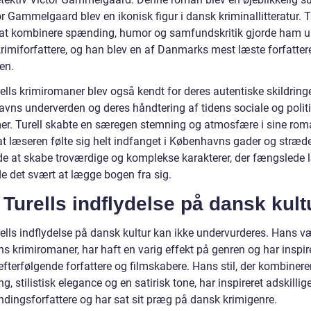
r Gammelgaard blev en ikonisk figur i dansk kriminallitteratur. T
l at kombinere spænding, humor og samfundskritik gjorde ham u
krimiforfattere, og han blev en af Danmarks mest læste forfatter
en.
lls krimiromaner blev også kendt for deres autentiske skildringe
vns underverden og deres håndtering af tidens sociale og polit
er. Turell skabte en særegen stemning og atmosfære i sine roma
 at læseren følte sig helt indfanget i Københavns gader og stræd
e at skabe troværdige og komplekse karakterer, der fængslede 
de det svært at lægge bogen fra sig.
Turells indflydelse på dansk kult
ells indflydelse på dansk kultur kan ikke undervurderes. Hans væ
s krimiromaner, har haft en varig effekt på genren og har inspir
fterfølgende forfattere og filmskabere. Hans stil, der kombinere
, stilistisk elegance og en satirisk tone, har inspireret adskillige
dingsforfattere og har sat sit præg på dansk krimigenre.