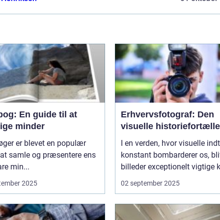
og: En guide til at
Erhvervsfotograf: Den
vige minder
visuelle historiefortælle
ger er blevet en populær
I en verden, hvor visuelle ind
at samle og præsentere ens
konstant bombarderer os, bli
re min...
billeder exceptionelt vigtige 
tember 2025
02 september 2025