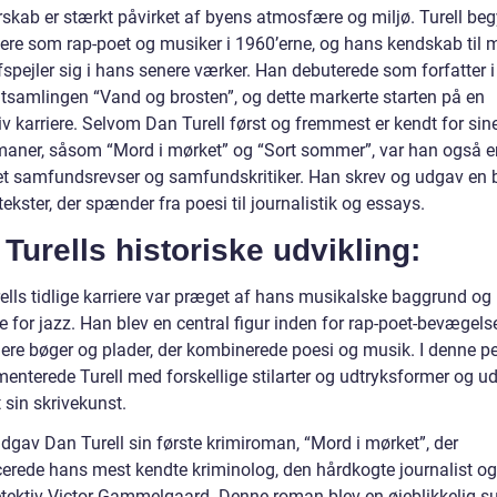
erskab er stærkt påvirket af byens atmosfære og miljø. Turell be
riere som rap-poet og musiker i 1960’erne, og hans kendskab til 
fspejler sig i hans senere værker. Han debuterede som forfatter 
tsamlingen “Vand og brosten”, og dette markerte starten på en
v karriere. Selvom Dan Turell først og fremmest er kendt for sin
maner, såsom “Mord i mørket” og “Sort sommer”, var han også e
et samfundsrevser og samfundskritiker. Han skrev og udgav en 
 tekster, der spænder fra poesi til journalistik og essays.
Turells historiske udvikling:
ells tidlige karriere var præget af hans musikalske baggrund og
e for jazz. Han blev en central figur inden for rap-poet-bevægel
lere bøger og plader, der kombinerede poesi og musik. I denne p
menterede Turell med forskellige stilarter og udtryksformer og u
 sin skrivekunst.
dgav Dan Turell sin første krimiroman, “Mord i mørket”, der
cerede hans mest kendte kriminolog, den hårdkogte journalist og
etektiv Victor Gammelgaard. Denne roman blev en øjeblikkelig s