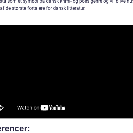
d stå som et symbol på dansk krimi- og poesigenre og vil blive hu
f de største fortalere for dansk litteratur.
erencer: