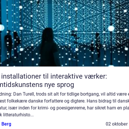
 installationer til interaktive værker:
tidskunstens nye sprog
dning: Dan Turell, trods sit alt for tidlige bortgang, vil altid være 
st folkekære danske forfattere og digtere. Hans bidrag til dans
ratur, især inden for krimi- og poesigenrerne, har sikret ham en pl
 litteraturhisto...
e Berg
02 oktober