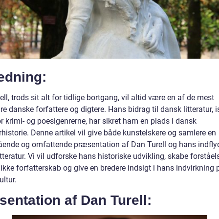
edning:
ll, trods sit alt for tidlige bortgang, vil altid være en af de mest
e danske forfattere og digtere. Hans bidrag til dansk litteratur, 
r krimi- og poesigenrerne, har sikret ham en plads i dansk
urhistorie. Denne artikel vil give både kunstelskere og samlere en
ende og omfattende præsentation af Dan Turell og hans indfly
tteratur. Vi vil udforske hans historiske udvikling, skabe forståel
kke forfatterskab og give en bredere indsigt i hans indvirkning 
ltur.
entation af Dan Turell: