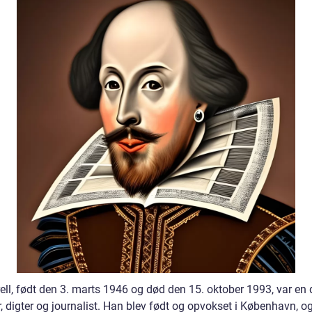
ell, født den 3. marts 1946 og død den 15. oktober 1993, var en
r, digter og journalist. Han blev født og opvokset i København, o