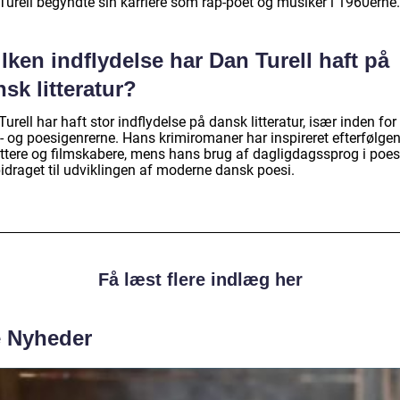
Turell begyndte sin karriere som rap-poet og musiker i 1960erne.
lken indflydelse har Dan Turell haft på
sk litteratur?
urell har haft stor indflydelse på dansk litteratur, især inden for
i- og poesigenrerne. Hans krimiromaner har inspireret efterfølge
attere og filmskabere, mens hans brug af dagligdagssprog i poes
bidraget til udviklingen af moderne dansk poesi.
Få læst flere indlæg her
e Nyheder