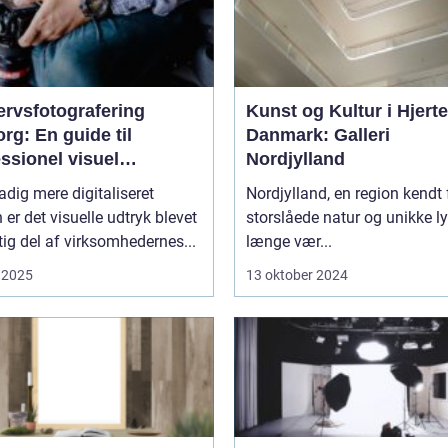
ervsfotografering
Kunst og Kultur i Hjerte
rg: En guide til
Danmark: Galleri
ssionel visuel
Nordjylland
unikation
tadig mere digitaliseret
Nordjylland, en region kendt 
 er det visuelle udtryk blevet
storslåede natur og unikke ly
tig del af virksomhedernes...
længe vær...
 2025
13 oktober 2024