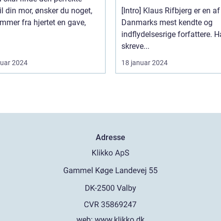
bøger
il din mor, ønsker du noget,
[Intro] Klaus Rifbjerg er en af
mmer fra hjertet en gave,
Danmarks mest kendte og
indflydelsesrige forfattere. 
skreve...
ruar 2024
18 januar 2024
Adresse
web:
www.klikko.dk