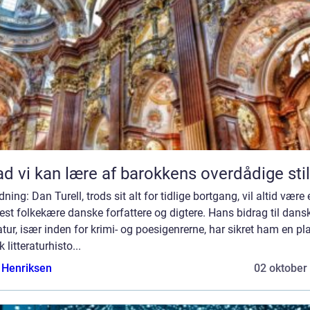
d vi kan lære af barokkens overdådige stil
dning: Dan Turell, trods sit alt for tidlige bortgang, vil altid være 
st folkekære danske forfattere og digtere. Hans bidrag til dans
ratur, især inden for krimi- og poesigenrerne, har sikret ham en pl
 litteraturhisto...
 Henriksen
02 oktober