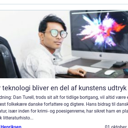
 teknologi bliver en del af kunstens udtryk
dning: Dan Turell, trods sit alt for tidlige bortgang, vil altid være 
st folkekære danske forfattere og digtere. Hans bidrag til dans
ratur, især inden for krimi- og poesigenrerne, har sikret ham en pl
 litteraturhisto...
 Henriksen
01 oktober