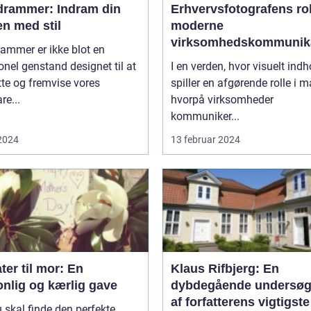
edrammer: Indram din
Erhvervsfotografens rol
n med stil
moderne
virksomhedskommunik
rammer er ikke blot en
onel genstand designet til at
I en verden, hvor visuelt indh
te og fremvise vores
spiller en afgørende rolle i 
re...
hvorpå virksomheder
kommuniker...
 2024
13 februar 2024
ter til mor: En
Klaus Rifbjerg: En
onlig og kærlig gave
dybdegående undersøg
af forfatterens vigtigste
 skal finde den perfekte