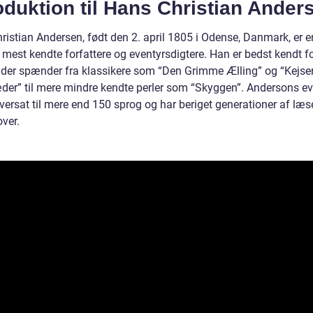
oduktion til Hans Christian Ander
ristian Andersen, født den 2. april 1805 i Odense, Danmark, er e
mest kendte forfattere og eventyrsdigtere. Han er bedst kendt fo
, der spænder fra klassikere som “Den Grimme Ælling” og “Kejse
der” til mere mindre kendte perler som “Skyggen”. Andersons ev
versat til mere end 150 sprog og har beriget generationer af læs
ver.