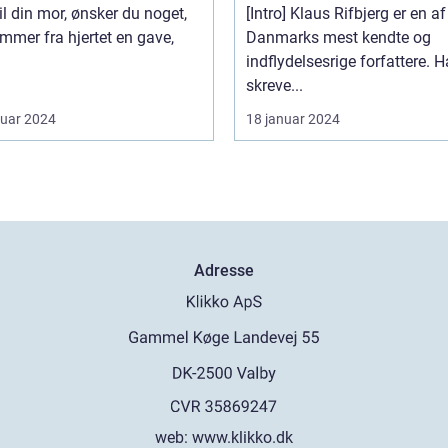
bøger
il din mor, ønsker du noget,
[Intro] Klaus Rifbjerg er en af
mmer fra hjertet en gave,
Danmarks mest kendte og
indflydelsesrige forfattere. 
skreve...
ruar 2024
18 januar 2024
Adresse
web:
www.klikko.dk