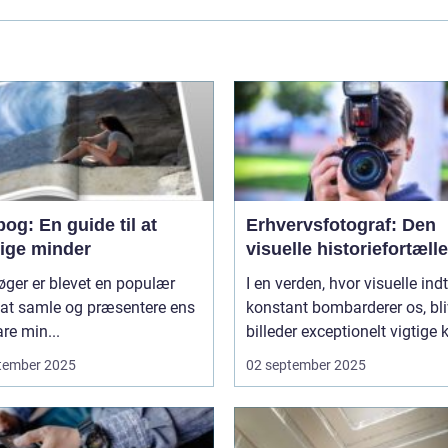
og: En guide til at
Erhvervsfotograf: Den
vige minder
visuelle historiefortælle
ger er blevet en populær
I en verden, hvor visuelle ind
at samle og præsentere ens
konstant bombarderer os, bli
re min...
billeder exceptionelt vigtige 
tember 2025
02 september 2025