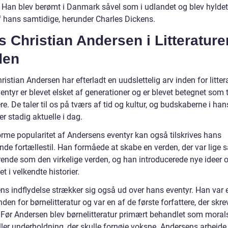
d. Han blev berømt i Danmark såvel som i udlandet og blev hyldet
f hans samtidige, herunder Charles Dickens.
 Christian Andersen i Litteratur
den
istian Andersen har efterladt en uudslettelig arv inden for litter
ntyr er blevet elsket af generationer og er blevet betegnet som 
re. De taler til os på tværs af tid og kultur, og budskaberne i han
er stadig aktuelle i dag.
rme popularitet af Andersens eventyr kan også tilskrives hans
de fortællestil. Han formåede at skabe en verden, der var lige s
rende som den virkelige verden, og han introducerede nye ideer o
t i velkendte historier.
ns indflydelse strækker sig også ud over hans eventyr. Han var 
nden for børnelitteratur og var en af de første forfattere, der skre
n. Før Andersen blev børnelitteratur primært behandlet som moral
eller underholdning, der skulle fornøje voksne. Andersens arbejde