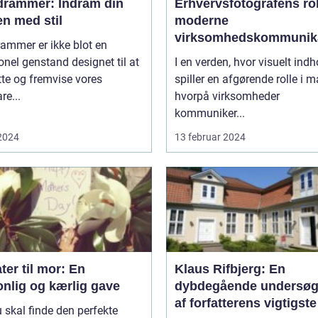
edrammer: Indram din
Erhvervsfotografens rol
n med stil
moderne
virksomhedskommunik
rammer er ikke blot en
onel genstand designet til at
I en verden, hvor visuelt indh
te og fremvise vores
spiller en afgørende rolle i 
re...
hvorpå virksomheder
kommuniker...
 2024
13 februar 2024
ter til mor: En
Klaus Rifbjerg: En
onlig og kærlig gave
dybdegående undersøg
af forfatterens vigtigste
 skal finde den perfekte