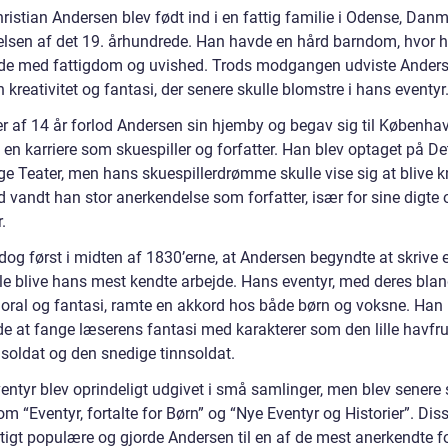
istian Andersen blev født ind i en fattig familie i Odense, Danm
lsen af det 19. århundrede. Han havde en hård barndom, hvor 
 med fattigdom og uvished. Trods modgangen udviste Ander
en kreativitet og fantasi, der senere skulle blomstre i hans eventyr
er af 14 år forlod Andersen sin hjemby og begav sig til Københav
 en karriere som skuespiller og forfatter. Han blev optaget på De
e Teater, men hans skuespillerdrømme skulle vise sig at blive kn
 vandt han stor anerkendelse som forfatter, især for sine digte 
.
dog først i midten af 1830’erne, at Andersen begyndte at skrive e
lle blive hans mest kendte arbejde. Hans eventyr, med deres blan
oral og fantasi, ramte en akkord hos både børn og voksne. Han
e at fange læserens fantasi med karakterer som den lille havfru
soldat og den snedige tinnsoldat.
entyr blev oprindeligt udgivet i små samlinger, men blev senere 
m “Eventyr, fortalte for Børn” og “Nye Eventyr og Historier”. Dis
tigt populære og gjorde Andersen til en af de mest anerkendte fo