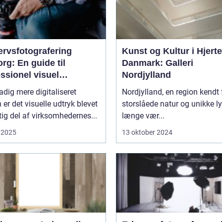
ervsfotografering
Kunst og Kultur i Hjerte
rg: En guide til
Danmark: Galleri
ssionel visuel
Nordjylland
unikation
tadig mere digitaliseret
Nordjylland, en region kendt 
 er det visuelle udtryk blevet
storslåede natur og unikke ly
tig del af virksomhedernes...
længe vær...
 2025
13 oktober 2024