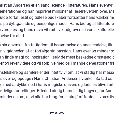
istian Andersen er en sand legende i litteraturen. Hans eventyr 
enerationer og har inspireret millioner af læsere verden over. M
fulde fortællestil og tidløse budskaber fortsætter hans værker m
os på dybtgående og personlige måder. Hans bidrag til litteratur
rvurderes, og hans navn vil forblive indgraveret i vores kulturelle
lse for altid.
sin opvækst fra fattigdom til berømmelse og anerkendelse, illus
n vigtigheden af at forfølge sin passion. Hans eventyr minder o
 kan finde magi og inspiration i selv de mest beskedne omstændi
ntyr lever videre og vil forblive med os i mange generationer fr
telskere og samlere er der intet tvivl om, at vi stadig har masse
s over og opdage i Hans Christian Andersens værker. Så lad os
e med at dykke ned i hans magiske univers og lade os blive fortr
delige fortællinger. Efterlad aldrig barnet i dig bagved, for And
minder os om, at vi alle har brug for et strejf af fantasi i vores liv