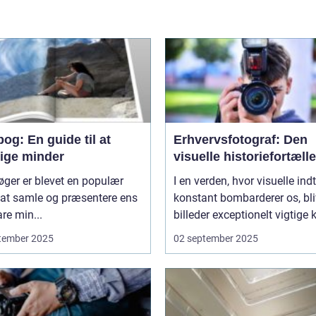
og: En guide til at
Erhvervsfotograf: Den
vige minder
visuelle historiefortælle
ger er blevet en populær
I en verden, hvor visuelle ind
at samle og præsentere ens
konstant bombarderer os, bli
re min...
billeder exceptionelt vigtige 
tember 2025
02 september 2025