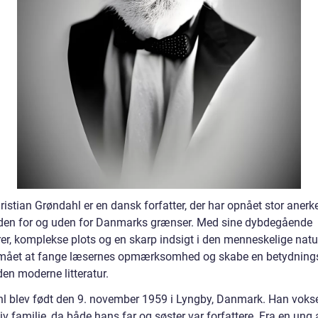
istian Grøndahl er en dansk forfatter, der har opnået stor anerk
den for og uden for Danmarks grænser. Med sine dybdegående
rer, komplekse plots og en skarp indsigt i den menneskelige natu
mået at fange læsernes opmærksomhed og skabe en betydning
den moderne litteratur.
l blev født den 9. november 1959 i Lyngby, Danmark. Han vokse
iv familie, da både hans far og søster var forfattere. Fra en ung 