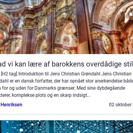
d vi kan lære af barokkens overdådige stil
] [H2 tag] Introduktion til Jens Christian Grøndahl Jens Christian
ahl er en dansk forfatter, der har opnået stor anerkendelse båd
n for og uden for Danmarks grænser. Med sine dybdegående
terer, komplekse plots og en skarp indsigt...
 Henriksen
02 oktober