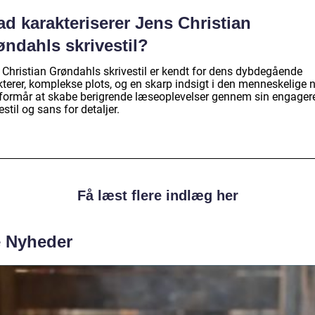
d karakteriserer Jens Christian
øndahls skrivestil?
 Christian Grøndahls skrivestil er kendt for dens dybdegående
terer, komplekse plots, og en skarp indsigt i den menneskelige n
formår at skabe berigrende læseoplevelser gennem sin engager
estil og sans for detaljer.
Få læst flere indlæg her
e Nyheder