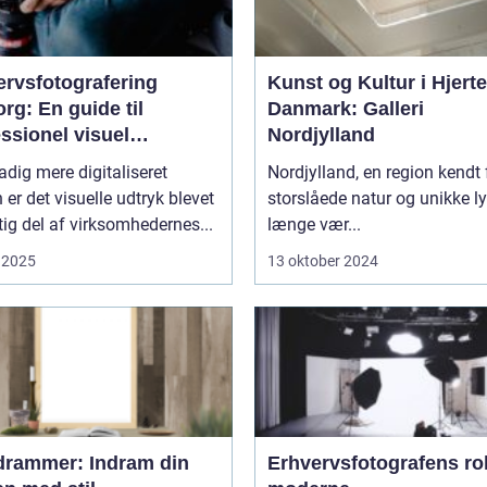
ervsfotografering
Kunst og Kultur i Hjerte
rg: En guide til
Danmark: Galleri
ssionel visuel
Nordjylland
unikation
tadig mere digitaliseret
Nordjylland, en region kendt 
 er det visuelle udtryk blevet
storslåede natur og unikke ly
tig del af virksomhedernes...
længe vær...
 2025
13 oktober 2024
edrammer: Indram din
Erhvervsfotografens rol