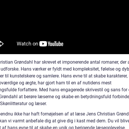
ristian Grøndahl har skrevet et imponerende antal romaner, der a
 udforske. Hans værker er fyldt med kompleksitet, følelse og dyb
er til kunstelskere og samlere. Hans evne til at skabe karakterer,
roværdige og ægte, har gjort ham til en af nutidens mest
ngsfulde forfattere. Med hans engagerede skrivestil og sans for 
Grøndahl at berøre læserne og skabe en betydningsfuld forbinde
Skønlitteratur og læser.
 endnu ikke har haft fornøjelsen af at læse Jens Christian Grøn
kan vi varmt anbefale dig at give dig i kast med dem. Du vil bliv
et af hans evne til at skabe en unik og berigende læseoplevelse.