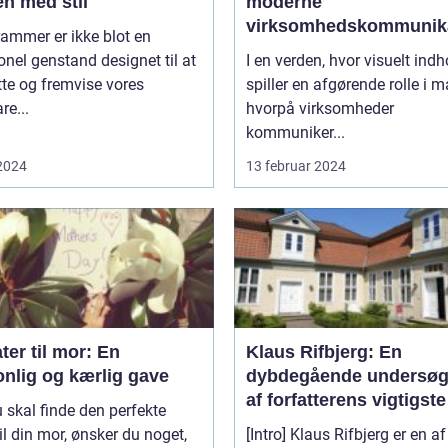
n med stil
moderne
virksomhedskommunik
rammer er ikke blot en
onel genstand designet til at
I en verden, hvor visuelt indh
te og fremvise vores
spiller en afgørende rolle i 
re...
hvorpå virksomheder
kommuniker...
 2024
13 februar 2024
ter til mor: En
Klaus Rifbjerg: En
onlig og kærlig gave
dybdegående undersøg
af forfatterens vigtigste
 skal finde den perfekte
bøger
il din mor, ønsker du noget,
[Intro] Klaus Rifbjerg er en af