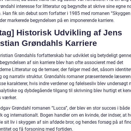
øndahl interesse for litteratur og begyndte at skrive sine egne n
e. Han fik sin debut som forfatter i 1985 med romanen “Skyggen 
 der markerede begyndelsen på en imponerende karriere.
tag] Historisk Udvikling af Jens
stian Grøndahls Karriere
ristian Grøndahls forfatterskab har udviklet sig betydeligt gen
 begyndelsen af sin karriere blev han ofte associeret med det
rne Litteratur og de temaer, der følger med det, såsom identitet
ng og narrativ struktur. Grøndahls romaner præsenterede læseren
e karakterer, hvis indre verdener og følelsesliv blev undersøgt n
alytiske og dybdegående tilgang til skrivning blev hurtigt et ke
s værker.
udgav Grøndahl romanen “Lucca”, der blev en stor succes i både
 og internationalt. Bogen handler om en kvinde, der indser, at 
le sit liv i skyggen af sin afdøde bror, og hendes forsøg på at fin
ntitet og få forsoning med fortiden.