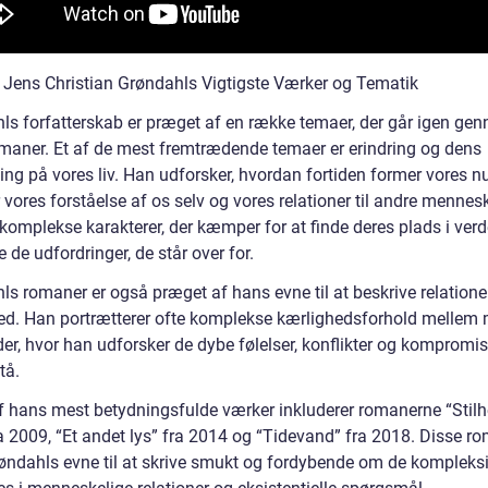
] Jens Christian Grøndahls Vigtigste Værker og Tematik
ls forfatterskab er præget af en række temaer, der går igen ge
maner. Et af de mest fremtrædende temaer er erindring og dens
ing på vores liv. Han udforsker, hvordan fortiden former vores n
 vores forståelse af os selv og vores relationer til andre mennes
 komplekse karakterer, der kæmper for at finde deres plads i ver
 de udfordringer, de står over for.
ls romaner er også præget af hans evne til at beskrive relatione
ed. Han portrætterer ofte komplekse kærlighedsforhold melle
er, hvor han udforsker de dybe følelser, konflikter og kompromise
tå.
f hans mest betydningsfulde værker inkluderer romanerne “Stilh
ra 2009, “Et andet lys” fra 2014 og “Tidevand” fra 2018. Disse r
røndahls evne til at skrive smukt og fordybende om de kompleksit