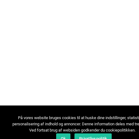
På vores website bruges cookies til at huske dine indstillinger, statist
personalisering af indhold og annoncer. Denne information deles med tre
Ved fortsat brug af websiden godkender du cookiepolitikken.
Ok
Privatlivspolitik