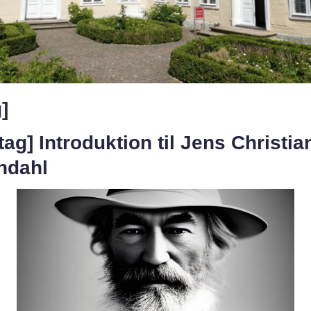
g]
tag] Introduktion til Jens Christia
ndahl