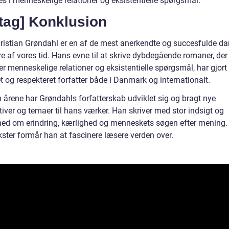
es i menneskelige relationer og eksistentielle spørgsmål.
tag] Konklusion
ristian Grøndahl er en af de mest anerkendte og succesfulde d
re af vores tid. Hans evne til at skrive dybdegående romaner, der
r menneskelige relationer og eksistentielle spørgsmål, har gjort
t og respekteret forfatter både i Danmark og internationalt.
årene har Grøndahls forfatterskab udviklet sig og bragt nye
iver og temaer til hans værker. Han skriver med stor indsigt og
ed om erindring, kærlighed og menneskets søgen efter mening
kster formår han at fascinere læsere verden over.