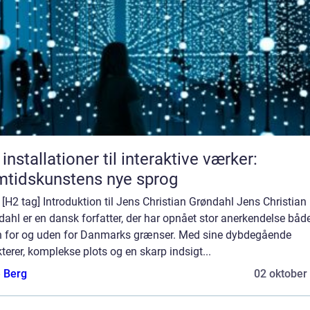
 installationer til interaktive værker:
tidskunstens nye sprog
] [H2 tag] Introduktion til Jens Christian Grøndahl Jens Christian
ahl er en dansk forfatter, der har opnået stor anerkendelse båd
n for og uden for Danmarks grænser. Med sine dybdegående
terer, komplekse plots og en skarp indsigt...
e Berg
02 oktober