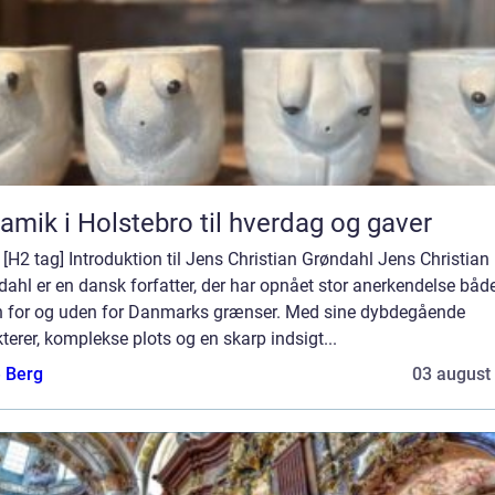
amik i Holstebro til hverdag og gaver
] [H2 tag] Introduktion til Jens Christian Grøndahl Jens Christian
ahl er en dansk forfatter, der har opnået stor anerkendelse båd
n for og uden for Danmarks grænser. Med sine dybdegående
terer, komplekse plots og en skarp indsigt...
e Berg
03 august