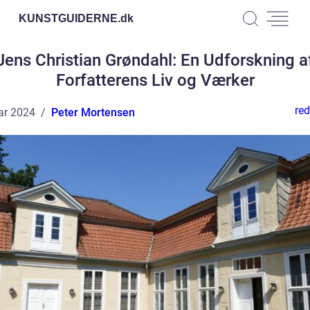
KUNSTGUIDERNE.
dk
Jens Christian Grøndahl: En Udforskning a
Forfatterens Liv og Værker
red
ar 2024
Peter Mortensen