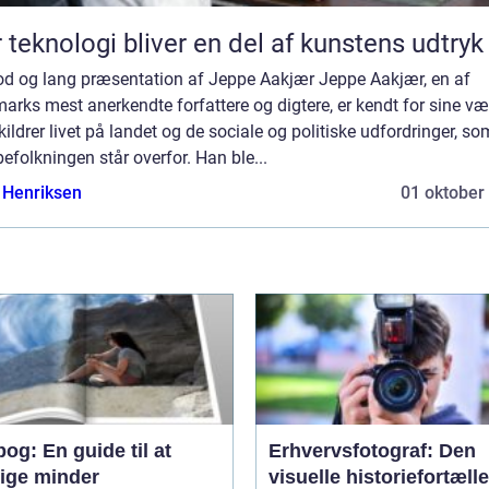
 teknologi bliver en del af kunstens udtryk
od og lang præsentation af Jeppe Aakjær Jeppe Aakjær, en af
rks mest anerkendte forfattere og digtere, er kendt for sine vær
kildrer livet på landet og de sociale og politiske udfordringer, so
efolkningen står overfor. Han ble...
 Henriksen
01 oktober
og: En guide til at
Erhvervsfotograf: Den
vige minder
visuelle historiefortælle