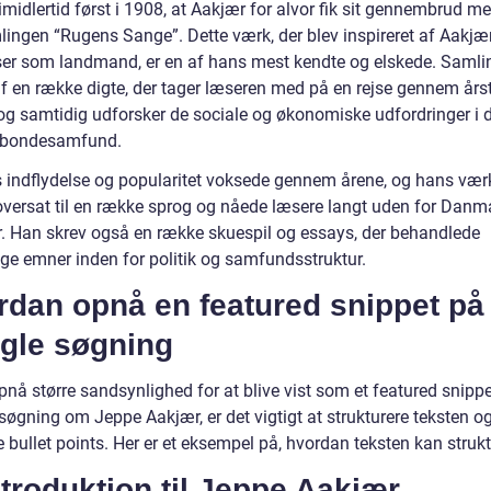
imidlertid først i 1908, at Aakjær for alvor fik sit gennembrud m
lingen “Rugens Sange”. Dette værk, der blev inspireret af Aakjæ
ser som landmand, er en af hans mest kendte og elskede. Saml
af en række digte, der tager læseren med på en rejse gennem års
 og samtidig udforsker de sociale og økonomiske udfordringer i 
 bondesamfund.
 indflydelse og popularitet voksede gennem årene, og hans værk
 oversat til en række sprog og nåede læsere langt uden for Danm
. Han skrev også en række skuespil og essays, der behandlede
ige emner inden for politik og samfundsstruktur.
rdan opnå en featured snippet på
gle søgning
pnå større sandsynlighed for at blive vist som et featured snipp
søgning om Jeppe Aakjær, er det vigtigt at strukturere teksten o
bullet points. Her er et eksempel på, hvordan teksten kan strukt
ntroduktion til Jeppe Aakjær