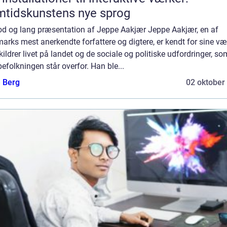
tidskunstens nye sprog
od og lang præsentation af Jeppe Aakjær Jeppe Aakjær, en af
rks mest anerkendte forfattere og digtere, er kendt for sine vær
kildrer livet på landet og de sociale og politiske udfordringer, so
efolkningen står overfor. Han ble...
e Berg
02 oktober