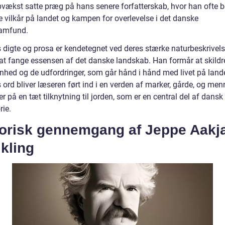
vækst satte præg på hans senere forfatterskab, hvor han ofte 
e vilkår på landet og kampen for overlevelse i det danske
amfund.
 digte og prosa er kendetegnet ved deres stærke naturbeskrivels
l at fange essensen af det danske landskab. Han formår at skild
nhed og de udfordringer, som går hånd i hånd med livet på land
ord bliver læseren ført ind i en verden af marker, gårde, og men
r på en tæt tilknytning til jorden, som er en central del af dansk 
rie.
torisk gennemgang af Jeppe Aakj
kling