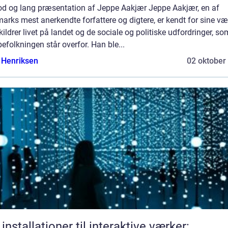
od og lang præsentation af Jeppe Aakjær Jeppe Aakjær, en af
rks mest anerkendte forfattere og digtere, er kendt for sine vær
kildrer livet på landet og de sociale og politiske udfordringer, so
efolkningen står overfor. Han ble...
 Henriksen
02 oktober
 installationer til interaktive værker: