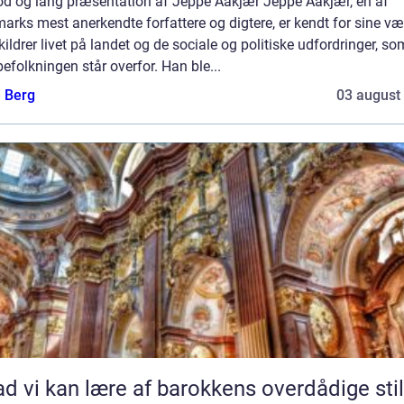
od og lang præsentation af Jeppe Aakjær Jeppe Aakjær, en af
rks mest anerkendte forfattere og digtere, er kendt for sine vær
kildrer livet på landet og de sociale og politiske udfordringer, so
efolkningen står overfor. Han ble...
e Berg
03 august
d vi kan lære af barokkens overdådige stil