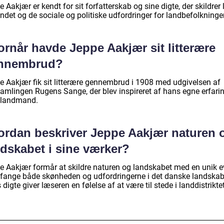
 Aakjær er kendt for sit forfatterskab og sine digte, der skildrer l
ndet og de sociale og politiske udfordringer for landbefolkninge
rnår havde Jeppe Aakjær sit litterære
nnembrud?
e Aakjær fik sit litterære gennembrud i 1908 med udgivelsen af
samlingen Rugens Sange, der blev inspireret af hans egne erfari
landmand.
ordan beskriver Jeppe Aakjær naturen 
ndskabet i sine værker?
e Aakjær formår at skildre naturen og landskabet med en unik 
at fange både skønheden og udfordringerne i det danske landskab
digte giver læseren en følelse af at være til stede i landdistriktet