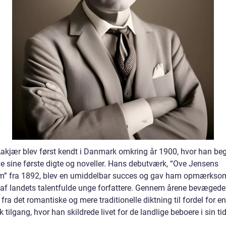
akjær blev først kendt i Danmark omkring år 1900, hvor han be
ve sine første digte og noveller. Hans debutværk, “Ove Jensens
” fra 1892, blev en umiddelbar succes og gav ham opmærks
af landets talentfulde unge forfattere. Gennem årene bevæged
fra det romantiske og mere traditionelle diktning til fordel for e
sk tilgang, hvor han skildrede livet for de landlige beboere i sin tid