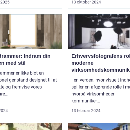
 2025
13 oktober 2024
edrammer: Indram din
Erhvervsfotografens rol
n med stil
moderne
virksomhedskommunik
rammer er ikke blot en
onel genstand designet til at
I en verden, hvor visuelt indh
te og fremvise vores
spiller en afgørende rolle i 
re...
hvorpå virksomheder
kommuniker...
 2024
13 februar 2024