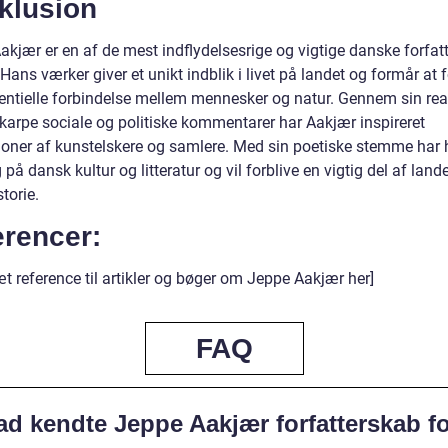
klusion
akjær er en af de mest indflydelsesrige og vigtige danske forfat
 Hans værker giver et unikt indblik i livet på landet og formår at 
entielle forbindelse mellem mennesker og natur. Gennem sin real
skarpe sociale og politiske kommentarer har Aakjær inspireret
ioner af kunstelskere og samlere. Med sin poetiske stemme har 
 på dansk kultur og litteratur og vil forblive en vigtig del af land
torie.
erencer:
t reference til artikler og bøger om Jeppe Aakjær her]
FAQ
ad kendte Jeppe Aakjær forfatterskab f