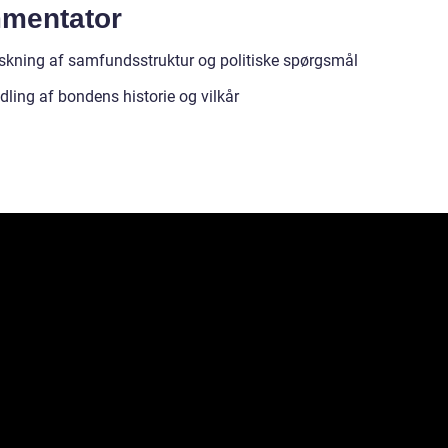
mentator
skning af samfundsstruktur og politiske spørgsmål
dling af bondens historie og vilkår