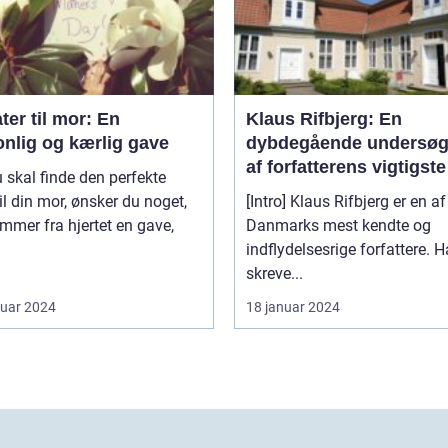
ter til mor: En
Klaus Rifbjerg: En
onlig og kærlig gave
dybdegående undersøg
af forfatterens vigtigste
 skal finde den perfekte
bøger
il din mor, ønsker du noget,
[Intro] Klaus Rifbjerg er en af
mmer fra hjertet en gave,
Danmarks mest kendte og
indflydelsesrige forfattere. 
skreve...
ruar 2024
18 januar 2024