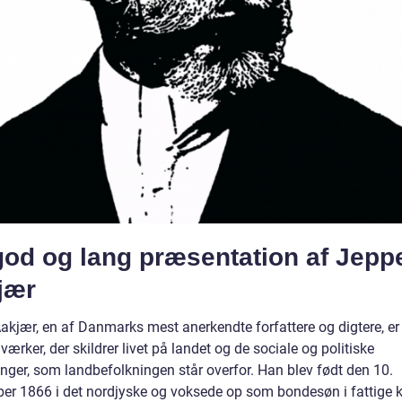
god og lang præsentation af Jepp
jær
akjær, en af Danmarks mest anerkendte forfattere og digtere, er
 værker, der skildrer livet på landet og de sociale og politiske
inger, som landbefolkningen står overfor. Han blev født den 10.
er 1866 i det nordjyske og voksede op som bondesøn i fattige k