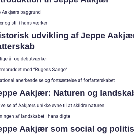
 Aakjærs baggrund
r og stil i hans værker
istorisk udvikling af Jeppe Aakjæ
atterskab
dlige år og debutværker
embruddet med “Rugens Sange”
ational anerkendelse og fortsættelse af forfatterskabet
Jeppe Aakjær: Naturen og landska
velse af Aakjærs unikke evne til at skildre naturen
ningen af landskabet i hans digte
eppe Aakjær som social og politi