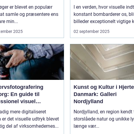
ger er blevet en populær
I en verden, hvor visuelle ind
at samle og præsentere ens
konstant bombarderer os, bli
re min...
billeder exceptionelt vigtige 
tember 2025
02 september 2025
ervsfotografering
Kunst og Kultur i Hjerte
rg: En guide til
Danmark: Galleri
ssionel visuel
Nordjylland
unikation
tadig mere digitaliseret
Nordjylland, en region kendt 
 er det visuelle udtryk blevet
storslåede natur og unikke ly
tig del af virksomhedernes...
længe vær...