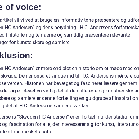
 of voice:
artikel vil vi ved at bruge en informativ tone præsentere og udfo
n HC Andersen” og dens betydning i H.C. Andersens forfatterskab
ed i historien og temaerne og samtidig præsentere relevante
nger for kunstelskere og samlere.
klusion:
n HC Andersen” er mere end blot en historie om et møde med e
 skygge. Den er også et vindue ind til H.C. Andersens mørkere o
se verden. Historien har bevæget og fascineret læsere gennem
der og er blevet en vigtig del af den litterære og kunstneriske ar
skere og samlere er denne fortælling en guldgrube af inspiration
lig del af H.C. Andersens samlede værker.
dersens “Skyggen HC Andersen” er en fortælling, der stadig rum
 og fascination for alle, der interesserer sig for kunst, litteratur 
ide af menneskets natur.