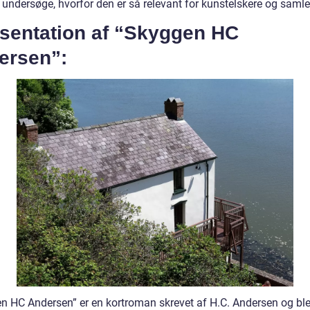
 undersøge, hvorfor den er så relevant for kunstelskere og samle
sentation af “Skyggen HC
ersen”:
n HC Andersen” er en kortroman skrevet af H.C. Andersen og bl