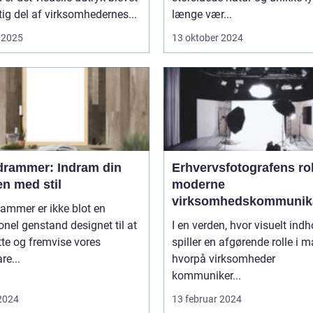
tig del af virksomhedernes...
længe vær...
 2025
13 oktober 2024
edrammer: Indram din
Erhvervsfotografens rol
n med stil
moderne
virksomhedskommunik
rammer er ikke blot en
onel genstand designet til at
I en verden, hvor visuelt indh
te og fremvise vores
spiller en afgørende rolle i 
re...
hvorpå virksomheder
kommuniker...
 2024
13 februar 2024