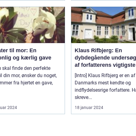
ter til mor: En
Klaus Rifbjerg: En
onlig og kærlig gave
dybdegående undersøg
af forfatterens vigtigste
 skal finde den perfekte
bøger
il din mor, ønsker du noget,
[Intro] Klaus Rifbjerg er en af
mmer fra hjertet en gave,
Danmarks mest kendte og
indflydelsesrige forfattere. 
skreve...
ruar 2024
18 januar 2024