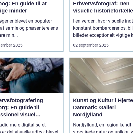
og: En guide til at
Erhvervsfotograf: Den
vige minder
visuelle historiefortælle
ger er blevet en populær
I en verden, hvor visuelle ind
at samle og præsentere ens
konstant bombarderer os, bli
re min...
billeder exceptionelt vigtige 
tember 2025
02 september 2025
ervsfotografering
Kunst og Kultur i Hjerte
rg: En guide til
Danmark: Galleri
ssionel visuel
Nordjylland
unikation
tadig mere digitaliseret
Nordjylland, en region kendt 
 er det visuelle udtryk blevet
storslåede natur og unikke ly