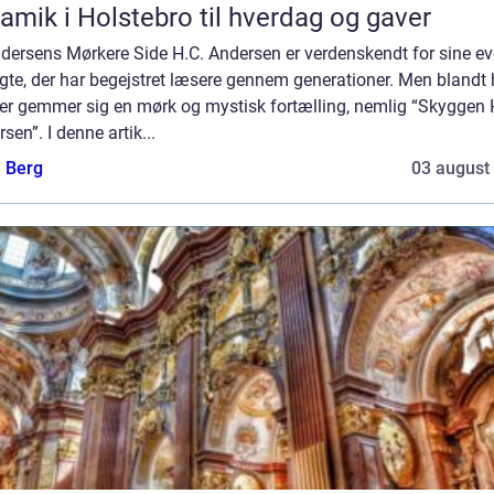
amik i Holstebro til hverdag og gaver
dersens Mørkere Side H.C. Andersen er verdenskendt for sine ev
gte, der har begejstret læsere gennem generationer. Men blandt
er gemmer sig en mørk og mystisk fortælling, nemlig “Skyggen
sen”. I denne artik...
e Berg
03 august