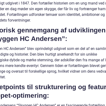
ligt udgivet i 1847. Den fortæller historien om en ung mand ved
der en dag møder sin egen skygge, der får liv og fortrænger ham
et. Fortællingen udforsker temaer som identitet, ambitioner og
ets forventninger.
torisk gennemgang af udviklingen
yggen HC Andersen”:
n HC Andersen” blev oprindeligt udgivet som en del af en samli
 digte og historier. Den blev hurtigt anerkendt for sin unikke
giske dybde og mørke stemning, der adskiller den fra mange af 
ns mere kendte eventyr. Gennem tiden er fortællingen blevet ge
nge og oversat til forskellige sprog, hvilket vidner om dens vedv
tet.
etpoints til strukturering og featu
pet-optimering:
Andersens “Skyggen HC Andersen” er en fascinerende fortælling